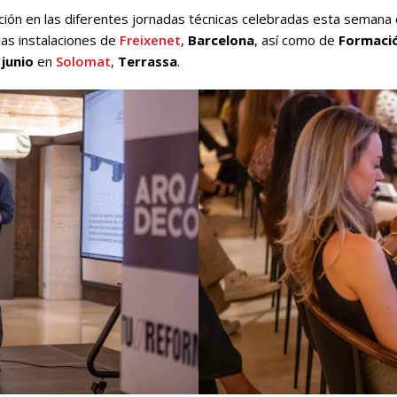
ción en las diferentes jornadas técnicas celebradas esta semana
las instalaciones de
Freixenet
,
Barcelona
, así como de
Formació
 junio
en
Solomat
,
Terrassa
.