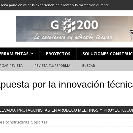
Dena pone en valor la experiencia de cliente y la formación durante
ón
ALMACENES
LOCACIÓN 13: CORTE DE GRAN FORMATO
DESCARGAR REVISTA
LOCACIÓN 8: JUNTAS
DESCARGAR REVISTA
L en Madrid: Formación técnica, innovación y experiencia
FERIAS
ERRAMIENTAS
PROYECTOS
SOLUCIONES CONSTRUC
ara el profesional de la construcción
CAMPEONATO NACIONAL
RGAR REVISTA
REVISTA TU/REFORMA
BUSCAR
apuesta por la innovación técni
ELEVADO, PROTAGONISTAS EN ARQDECO MEETINGS Y PROYECTO/CO
es constructivas
,
Soportes