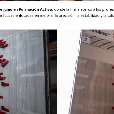
e junio
en
Formación Activa
, donde la firma acercó a los profe
ticas enfocadas en mejorar la precisión, la estabilidad y la cali