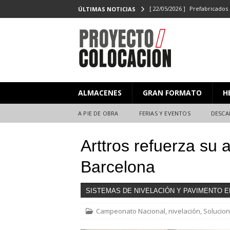
[ 22/05/2026 ]
Prefabricados 
ÚLTIMAS NOTICIAS
el Campeonato de Colocaci
[ 27/02/2026 ]
PROYECTO/CO
[ 23/06/2025 ]
PROYECTO/CO
[ 20/06/2025 ]
Masterclass XX
ALMACENES
GRAN FORMATO
H
Y EVENTOS
[ 08/07/2026 ]
Nuevas citas p
A PIE DE OBRA
FERIAS Y EVENTOS
DESCA
Arttros refuerza su 
Barcelona
SISTEMAS DE NIVELACIÓN Y PAVIMENTO 
Campeonato Nacional
,
nivelación
,
Solucion