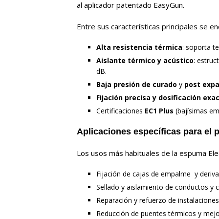
al aplicador patentado EasyGun.
Entre sus características principales se e
Alta resistencia térmica
: soporta t
Aislante térmico
y acústico
: estru
dB.
Baja presión de curado
y
post expa
F
ijación precisa
y dosificación exa
Certificaciones
EC1 Plus
(bajísimas em
Aplicaciones específicas
pa
r
a el 
Los usos más habituales de la espuma El
Fijación de cajas de empalme y deriva
Sellado y aislamiento de conductos y c
Reparación y refuerzo de instalaciones
Reducción de puentes térmicos y mejor