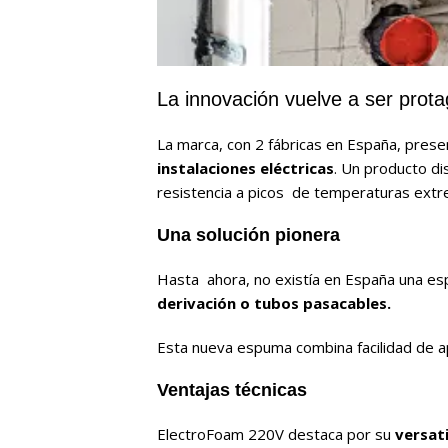
La innovación vuelve a ser prota
La marca, con 2 fábricas en España, pres
instalaciones eléctricas
. Un producto dis
resistencia a picos de temperaturas extr
U
n
a solución pionera
Hasta ahora, no existía en España una es
derivación o tubos pasacables.
Esta nueva espuma combina facilidad de ap
V
entajas
t
é
c
n
i
c
as
ElectroFoam 220V destaca por su
versat