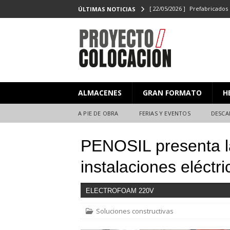
[ 22/05/2026 ]
Prefabricados 
ÚLTIMAS NOTICIAS
el Campeonato de Colocaci
[ 27/02/2026 ]
PROYECTO/CO
[ 23/06/2025 ]
PROYECTO/CO
[ 20/06/2025 ]
Masterclass XX
ALMACENES
GRAN FORMATO
H
Y EVENTOS
[ 08/07/2026 ]
Nuevas citas p
A PIE DE OBRA
FERIAS Y EVENTOS
DESCA
PENOSIL presenta l
instalaciones eléctri
ELECTROFOAM 220V
Soluciones constructivas