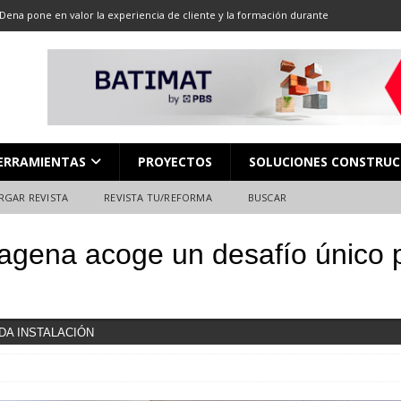
Dena pone en valor la experiencia de cliente y la formación durante
ón
ALMACENES
LOCACIÓN 13: CORTE DE GRAN FORMATO
DESCARGAR REVISTA
LOCACIÓN 8: JUNTAS
DESCARGAR REVISTA
L en Madrid: Formación técnica, innovación y experiencia
FERIAS
ERRAMIENTAS
PROYECTOS
SOLUCIONES CONSTRUC
ara el profesional de la construcción
CAMPEONATO NACIONAL
RGAR REVISTA
REVISTA TU/REFORMA
BUSCAR
agena acoge un desafío único 
DA INSTALACIÓN