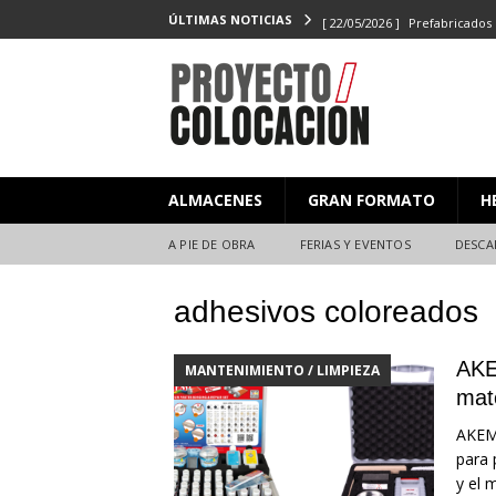
[ 22/05/2026 ]
Prefabricados 
ÚLTIMAS NOTICIAS
el Campeonato de Colocaci
[ 27/02/2026 ]
PROYECTO/CO
[ 23/06/2025 ]
PROYECTO/CO
[ 20/06/2025 ]
Masterclass XX
ALMACENES
GRAN FORMATO
H
Y EVENTOS
[ 08/07/2026 ]
Nuevas citas p
A PIE DE OBRA
FERIAS Y EVENTOS
DESCA
adhesivos coloreados
AKE
MANTENIMIENTO / LIMPIEZA
mat
AKEMI
para 
y el 