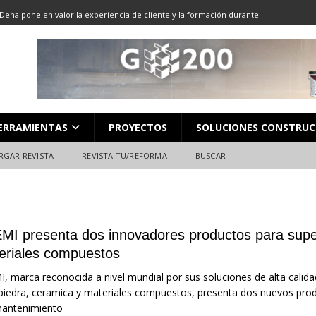
Dena pone en valor la experiencia de cliente y la formación durante
ón
ALMACENES
LOCACIÓN 13: CORTE DE GRAN FORMATO
DESCARGAR REVISTA
LOCACIÓN 8: JUNTAS
DESCARGAR REVISTA
L en Madrid: Formación técnica, innovación y experiencia
FERIAS
ERRAMIENTAS
PROYECTOS
SOLUCIONES CONSTRUC
ara el profesional de la construcción
CAMPEONATO NACIONAL
RGAR REVISTA
REVISTA TU/REFORMA
BUSCAR
MI presenta dos innovadores productos para super
eriales compuestos
, marca reconocida a nivel mundial por sus soluciones de alta calid
piedra, ceramica y materiales compuestos, presenta dos nuevos prod
mantenimiento