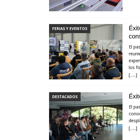
Éxit
FERIAS Y EVENTOS
con
El pa
reuni
exper
los f
[…..]
Éxi
DESTACADOS
El pa
conoc
despl
[…..]