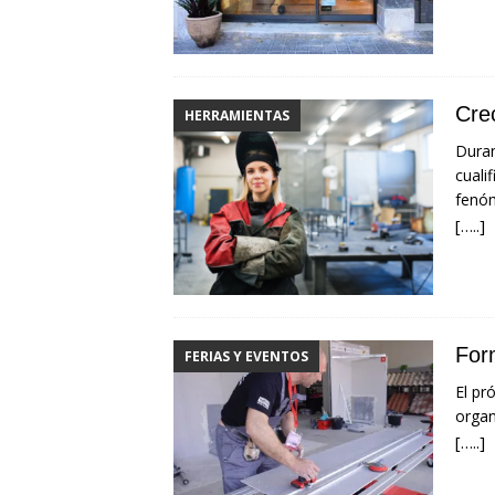
Cre
HERRAMIENTAS
Duran
cuali
fenóm
[…..]
For
FERIAS Y EVENTOS
El pr
organ
[…..]