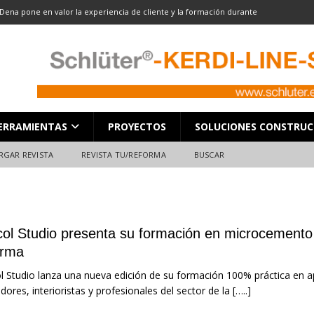
Dena pone en valor la experiencia de cliente y la formación durante
ón
ALMACENES
LOCACIÓN 13: CORTE DE GRAN FORMATO
DESCARGAR REVISTA
LOCACIÓN 8: JUNTAS
DESCARGAR REVISTA
L en Madrid: Formación técnica, innovación y experiencia
FERIAS
ERRAMIENTAS
PROYECTOS
SOLUCIONES CONSTRUC
ara el profesional de la construcción
CAMPEONATO NACIONAL
RGAR REVISTA
REVISTA TU/REFORMA
BUSCAR
icol Studio presenta su formación en microcemento 
orma
ol Studio lanza una nueva edición de su formación 100% práctica en a
adores, interioristas y profesionales del sector de la
[…..]