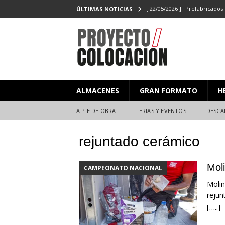
[ 22/05/2026 ]
Prefabricados 
ÚLTIMAS NOTICIAS
el Campeonato de Colocaci
[ 27/02/2026 ]
PROYECTO/CO
[ 23/06/2025 ]
PROYECTO/CO
[ 20/06/2025 ]
Masterclass XX
ALMACENES
GRAN FORMATO
H
Y EVENTOS
[ 08/07/2026 ]
Nuevas citas p
A PIE DE OBRA
FERIAS Y EVENTOS
DESCA
rejuntado cerámico
Moli
CAMPEONATO NACIONAL
Molin
rejun
[…..]