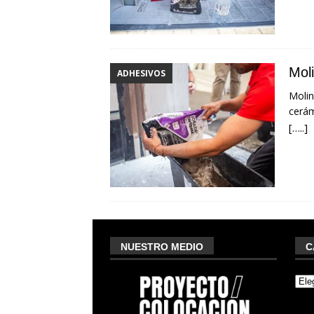
Mol
ADHESIVOS
Molin
cerám
[…..]
NUESTRO MEDIO
C