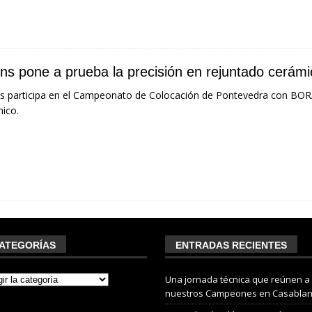
ins pone a prueba la precisión en rejuntado cerám
s participa en el Campeonato de Colocación de Pontevedra con B
ico.
ATEGORÍAS
ENTRADAS RECIENTES
Una jornada técnica que reúnen a
nuestros Campeones en Casabla