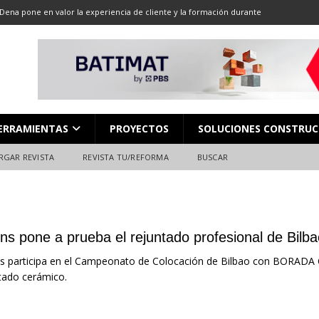
Dena pone en valor la experiencia de cliente y la formación durante
ón
ALMACENES
LOCACIÓN 13: CORTE DE GRAN FORMATO
DESCARGAR REVISTA
LOCACIÓN 8: JUNTAS
DESCARGAR REVISTA
L en Madrid: Formación técnica, innovación y experiencia
FERIAS
ERRAMIENTAS
PROYECTOS
SOLUCIONES CONSTRUC
ara el profesional de la construcción
CAMPEONATO NACIONAL
RGAR REVISTA
REVISTA TU/REFORMA
BUSCAR
ns pone a prueba el rejuntado profesional de Bilb
s participa en el Campeonato de Colocación de Bilbao con BORADA
tado cerámico.