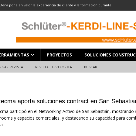
Dena pone en valor la experiencia de cliente y la formación durante
ón
ALMACENES
LOCACIÓN 13: CORTE DE GRAN FORMATO
DESCARGAR REVISTA
LOCACIÓN 8: JUNTAS
DESCARGAR REVISTA
L en Madrid: Formación técnica, innovación y experiencia
FERIAS
ERRAMIENTAS
PROYECTOS
SOLUCIONES CONSTRUC
ara el profesional de la construcción
CAMPEONATO NACIONAL
RGAR REVISTA
REVISTA TU/REFORMA
BUSCAR
tecma aporta soluciones contract en San Sebastiá
cma participó en el Networking Activo de San Sebastián, mostrando s
ooms y espacios comerciales, y destacando su capacidad para combi
al.