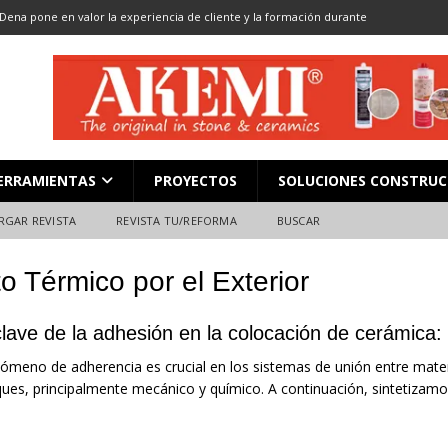
Dena pone en valor la experiencia de cliente y la formación durante
ón
ALMACENES
LOCACIÓN 13: CORTE DE GRAN FORMATO
DESCARGAR REVISTA
LOCACIÓN 8: JUNTAS
DESCARGAR REVISTA
L en Madrid: Formación técnica, innovación y experiencia
FERIAS
ERRAMIENTAS
PROYECTOS
SOLUCIONES CONSTRUC
ara el profesional de la construcción
CAMPEONATO NACIONAL
RGAR REVISTA
REVISTA TU/REFORMA
BUSCAR
o Térmico por el Exterior
clave de la adhesión en la colocación de cerámica:
nómeno de adherencia es crucial en los sistemas de unión entre mater
ues, principalmente mecánico y químico. A continuación, sintetizam