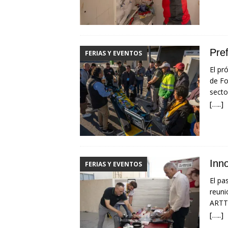
Pre
FERIAS Y EVENTOS
El pr
de Fo
secto
[…..]
Inn
FERIAS Y EVENTOS
El pa
reuni
ARTTR
[…..]