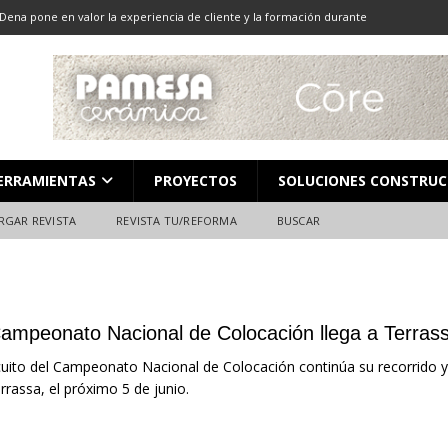
Dena pone en valor la experiencia de cliente y la formación durante
ón
ALMACENES
LOCACIÓN 13: CORTE DE GRAN FORMATO
DESCARGAR REVISTA
LOCACIÓN 8: JUNTAS
DESCARGAR REVISTA
L en Madrid: Formación técnica, innovación y experiencia
FERIAS
ERRAMIENTAS
PROYECTOS
SOLUCIONES CONSTRUC
ara el profesional de la construcción
CAMPEONATO NACIONAL
RGAR REVISTA
REVISTA TU/REFORMA
BUSCAR
Campeonato Nacional de Colocación llega a Terrass
rcuito del Campeonato Nacional de Colocación continúa su recorrido
rrassa, el próximo 5 de junio.