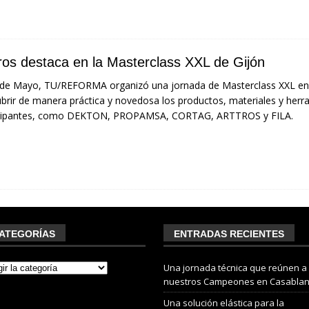
tros destaca en la Masterclass XXL de Gijón
 de Mayo, TU/REFORMA organizó una jornada de Masterclass XXL en 
brir de manera práctica y novedosa los productos, materiales y her
icipantes, como DEKTON, PROPAMSA, CORTAG, ARTTROS y FILA.
ATEGORÍAS
ENTRADAS RECIENTES
Una jornada técnica que reúnen a
nuestros Campeones en Casabla
Una solución elástica para la