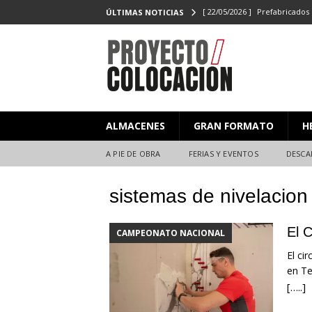
[ 22/05/2026 ]
Prefabricados 
ÚLTIMAS NOTICIAS
el Campeonato de Colocaci
[ 27/02/2026 ]
PROYECTO/CO
[ 23/06/2025 ]
PROYECTO/CO
[ 20/06/2025 ]
Masterclass XX
ALMACENES
GRAN FORMATO
H
Y EVENTOS
[ 08/07/2026 ]
Nuevas citas p
A PIE DE OBRA
FERIAS Y EVENTOS
DESCA
sistemas de nivelacion
El 
CAMPEONATO NACIONAL
El ci
en Te
[…..]