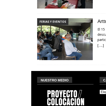
Art
FERIAS Y EVENTOS
El 15
descu
part
[…..]
NUESTRO MEDIO
C