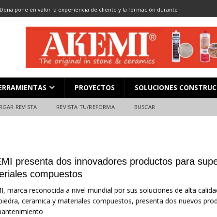
Dena pone en valor la experiencia de cliente y la formación durante
ón
ALMACENES
LOCACIÓN 13: CORTE DE GRAN FORMATO
DESCARGAR REVISTA
LOCACIÓN 8: JUNTAS
DESCARGAR REVISTA
L en Madrid: Formación técnica, innovación y experiencia
FERIAS
ERRAMIENTAS
PROYECTOS
SOLUCIONES CONSTRUC
ara el profesional de la construcción
CAMPEONATO NACIONAL
RGAR REVISTA
REVISTA TU/REFORMA
BUSCAR
n
MI presenta dos innovadores productos para super
eriales compuestos
, marca reconocida a nivel mundial por sus soluciones de alta calid
piedra, ceramica y materiales compuestos, presenta dos nuevos prod
mantenimiento