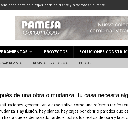
Dena pone en valor la experiencia de cliente y la formación durante
ón
ALMACENES
LOCACIÓN 13: CORTE DE GRAN FORMATO
DESCARGAR REVISTA
LOCACIÓN 8: JUNTAS
DESCARGAR REVISTA
L en Madrid: Formación técnica, innovación y experiencia
FERIAS
ERRAMIENTAS
PROYECTOS
SOLUCIONES CONSTRUC
ara el profesional de la construcción
CAMPEONATO NACIONAL
RGAR REVISTA
REVISTA TU/REFORMA
BUSCAR
pués de una obra o mudanza, tu casa necesita alg
 situaciones generan tanta expectativa como una reforma recién term
udanza. Hay ilusión, hay planes, hay cajas por abrir o paredes que
an hasta que es demasiado tarde: el polvo, los restos de obra y la suc