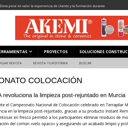
Dena pone en valor la experiencia de cliente y la formación durante
ón
ALMACENES
LOCACIÓN 13: CORTE DE GRAN FORMATO
DESCARGAR REVISTA
LOCACIÓN 8: JUNTAS
DESCARGAR REVISTA
L en Madrid: Formación técnica, innovación y experiencia
FERIAS
ERRAMIENTAS
PROYECTOS
SOLUCIONES CONSTRUC
ara el profesional de la construcción
CAMPEONATO NACIONAL
RGAR REVISTA
REVISTA TU/REFORMA
BUSCAR
ONATO COLOCACIÓN
 revoluciona la limpieza post-rejuntado en Murcia
te el Campeonato Nacional de Colocación celebrado en Terrapilar Mur
encia en la limpieza post-rejuntado, gracias a su producto Instant Re
tosas en fresco permitió a los participantes eliminar residuos de mor
ción del común «velo opaco» y asegurando un acabado limpio y prof