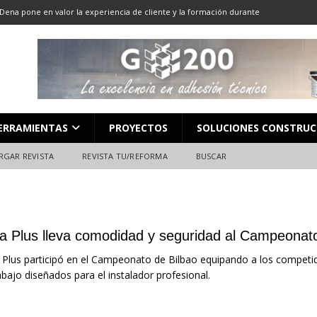
Dena pone en valor la experiencia de cliente y la formación durante
ón
ALMACENES
LOCACIÓN 13: CORTE DE GRAN FORMATO
DESCARGAR REVISTA
LOCACIÓN 8: JUNTAS
DESCARGAR REVISTA
L en Madrid: Formación técnica, innovación y experiencia
FERIAS
ERRAMIENTAS
PROYECTOS
SOLUCIONES CONSTRUC
ara el profesional de la construcción
CAMPEONATO NACIONAL
RGAR REVISTA
REVISTA TU/REFORMA
BUSCAR
ta Plus lleva comodidad y seguridad al Campeonat
 Plus participó en el Campeonato de Bilbao equipando a los competi
abajo diseñados para el instalador profesional.