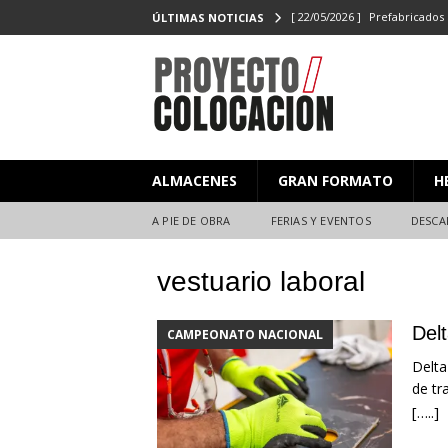
[ 22/05/2026 ]
Prefabricados 
ÚLTIMAS NOTICIAS
el Campeonato de Colocaci
[ 27/02/2026 ]
PROYECTO/CO
[ 23/06/2025 ]
PROYECTO/CO
[ 20/06/2025 ]
Masterclass XX
ALMACENES
GRAN FORMATO
H
Y EVENTOS
[ 08/07/2026 ]
Nuevas citas p
A PIE DE OBRA
FERIAS Y EVENTOS
DESCA
vestuario laboral
Del
CAMPEONATO NACIONAL
Delta
de tr
[…..]