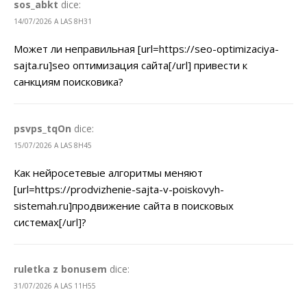
sos_abkt
dice:
14/07/2026 A LAS 8H31
Может ли неправильная [url=https://seo-optimizaciya-
sajta.ru]seo оптимизация сайта[/url] привести к
санкциям поисковика?
psvps_tqOn
dice:
15/07/2026 A LAS 8H45
Как нейросетевые алгоритмы меняют
[url=https://prodvizhenie-sajta-v-poiskovyh-
sistemah.ru]продвижение сайта в поисковых
системах[/url]?
ruletka z bonusem
dice:
31/07/2026 A LAS 11H55