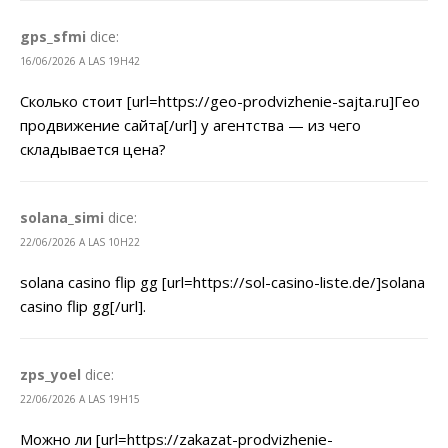
gps_sfmi
dice:
16/06/2026 A LAS 19H42
Сколько стоит [url=https://geo-prodvizhenie-sajta.ru]Гео
продвижение сайта[/url] у агентства — из чего
складывается цена?
solana_simi
dice:
22/06/2026 A LAS 10H22
solana casino flip gg [url=https://sol-casino-liste.de/]solana
casino flip gg[/url].
zps_yoel
dice:
22/06/2026 A LAS 19H15
Можно ли [url=https://zakazat-prodvizhenie-