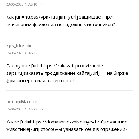
23/05/2026 A LAS 10H44
Как [url=https://vpn-1.ru]впн[/url] защищает при
скачивании файлов из ненадёжных источников?
zps_bhel
dice:
15/06/2026 A LAS 22H30
Где лучше [url=https://zakazat-prodvizhenie-
sajta.ru]заказать продвижение сайта[/url] — на бирже
фрилансеров или в агентстве?
pet_qxMa
dice:
15/06/2026 A LAS 23H29
Какие [url=https://domashnie-zhivotnye-1.ru]домашние
животные[/url] способны узнавать себя в отражении?