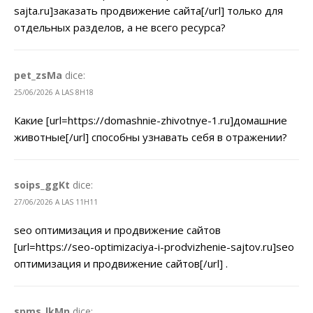
sajta.ru]заказать продвижение сайта[/url] только для
отдельных разделов, а не всего ресурса?
pet_zsMa
dice:
25/06/2026 A LAS 8H18
Какие [url=https://domashnie-zhivotnye-1.ru]домашние
животные[/url] способны узнавать себя в отражении?
soips_ggKt
dice:
27/06/2026 A LAS 11H11
seo оптимизация и продвижение сайтов
[url=https://seo-optimizaciya-i-prodvizhenie-sajtov.ru]seo
оптимизация и продвижение сайтов[/url] .
spms_lkMn
dice: