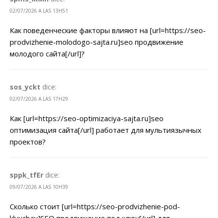
02/07/2026 A LAS 13H51
Как поведенческие факторы влияют на [url=https://seo-
prodvizhenie-molodogo-sajta.ru]seo продвижение
молодого сайта[/url]?
sos_yckt
dice:
02/07/2026 A LAS 17H29
Как [url=https://seo-optimizaciya-sajta.ru]seo
оптимизация сайта[/url] работает для мультиязычных
проектов?
sppk_tfEr
dice:
09/07/2026 A LAS 10H39
Сколько стоит [url=https://seo-prodvizhenie-pod-
klyuch.ru]SEO продвижение под ключ[/url] для