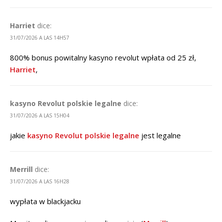
Harriet
dice:
31/07/2026 A LAS 14H57
800% bonus powitalny kasyno revolut wpłata od 25 zł,
Harriet
,
kasyno Revolut polskie legalne
dice:
31/07/2026 A LAS 15H04
jakie
kasyno Revolut polskie legalne
jest legalne
Merrill
dice:
31/07/2026 A LAS 16H28
wypłata w blackjacku