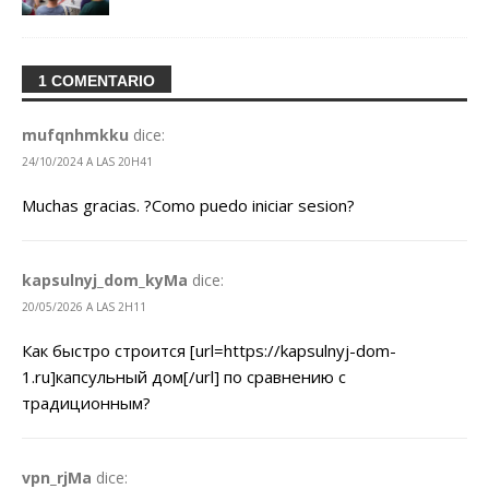
1 COMENTARIO
mufqnhmkku
dice:
24/10/2024 A LAS 20H41
Muchas gracias. ?Como puedo iniciar sesion?
kapsulnyj_dom_kyMa
dice:
20/05/2026 A LAS 2H11
Как быстро строится [url=https://kapsulnyj-dom-
1.ru]капсульный дом[/url] по сравнению с
традиционным?
vpn_rjMa
dice: