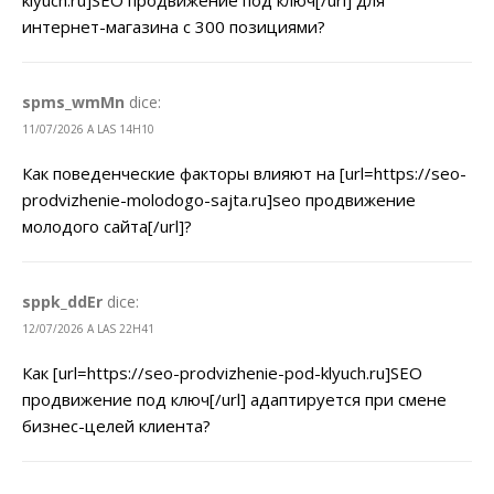
интернет-магазина с 300 позициями?
spms_wmMn
dice:
11/07/2026 A LAS 14H10
Как поведенческие факторы влияют на [url=https://seo-
prodvizhenie-molodogo-sajta.ru]seo продвижение
молодого сайта[/url]?
sppk_ddEr
dice:
12/07/2026 A LAS 22H41
Как [url=https://seo-prodvizhenie-pod-klyuch.ru]SEO
продвижение под ключ[/url] адаптируется при смене
бизнес-целей клиента?