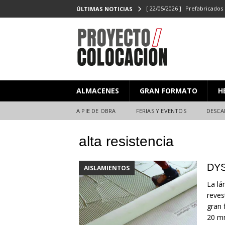
[ 22/05/2026 ]
Prefabricados 
ÚLTIMAS NOTICIAS
el Campeonato de Colocaci
[ 27/02/2026 ]
PROYECTO/CO
[ 23/06/2025 ]
PROYECTO/CO
[ 20/06/2025 ]
Masterclass XX
ALMACENES
GRAN FORMATO
H
Y EVENTOS
[ 08/07/2026 ]
Nuevas citas p
A PIE DE OBRA
FERIAS Y EVENTOS
DESCA
alta resistencia
DYS
AISLAMIENTOS
La lá
reves
gran 
20 mm