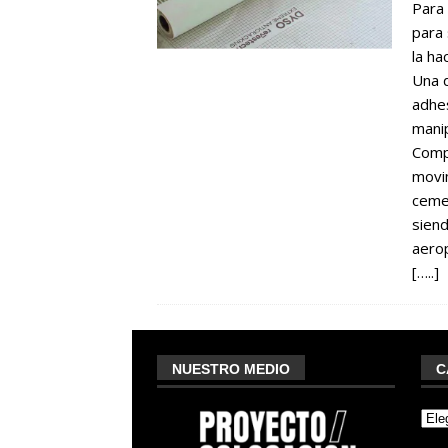
Para
para 
la ha
Una d
adhes
manip
Compu
movim
cemen
siend
aero
[…..]
NUESTRO MEDIO
C