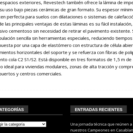
 espacios exteriores, Revestech también ofrece la lámina de im
su uso bajo piezas cerámicas de gran formato. Su espesor mínim
cen perfecta para suelos con dilataciones o sistemas de calefacci
e las principales ventajas de estas láminas es su fácil instalació
ivo cementoso sin necesidad de retirar el pavimento existente. S
ulación sencilla sin herramientas especiales, reduciendo tiempos
esta por una capa de elastómero con estructura de célula abier
ientos horizontales del soporte y se refuerza con fibras de poli
to cola C2 S1/S2. Está disponible en tres formatos de 1,5 m de 
o ideal para viviendas modulares, zonas de alta tracción y compr
puertos y centros comerciales.
ATEGORÍAS
ENTRADAS RECIENTES
Una jornada técnica que reúnen a
nuestros Campeones en Casabla