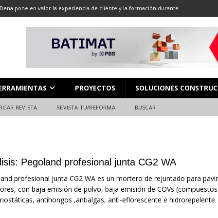
Dena pone en valor la experiencia de cliente y la formación durante
ón
ALMACENES
LOCACIÓN 13: CORTE DE GRAN FORMATO
DESCARGAR REVISTA
LOCACIÓN 8: JUNTAS
DESCARGAR REVISTA
L en Madrid: Formación técnica, innovación y experiencia
FERIAS
ERRAMIENTAS
PROYECTOS
SOLUCIONES CONSTRUC
ara el profesional de la construcción
CAMPEONATO NACIONAL
RGAR REVISTA
REVISTA TU/REFORMA
BUSCAR
lisis: Pegoland profesional junta CG2 WA
and profesional junta CG2 WA es un mortero de rejuntado para pavim
iores, con baja emisión de polvo, baja emisión de COVs (compuestos 
riostáticas, antihongos ,antialgas, anti-eflorescente e hidrorepelente.