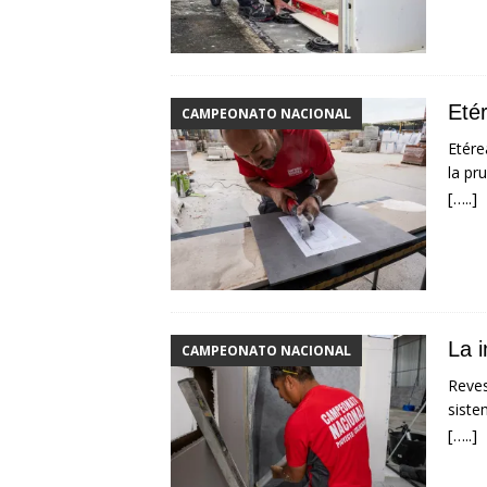
Etér
CAMPEONATO NACIONAL
Etére
la pr
[…..]
La 
CAMPEONATO NACIONAL
Reves
siste
[…..]