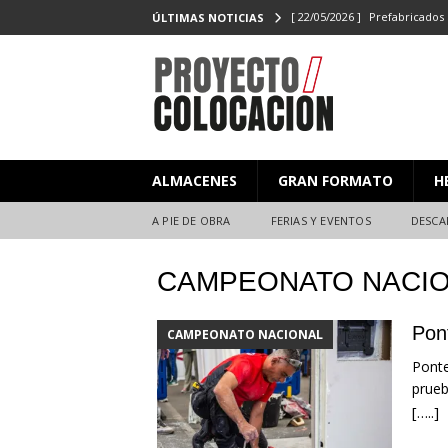
[ 22/05/2026 ]
Prefabricados 
ÚLTIMAS NOTICIAS
el Campeonato de Colocaci
[ 27/02/2026 ]
PROYECTO/CO
[ 23/06/2025 ]
PROYECTO/CO
[ 20/06/2025 ]
Masterclass XX
ALMACENES
GRAN FORMATO
H
Y EVENTOS
[ 08/07/2026 ]
Nuevas citas p
A PIE DE OBRA
FERIAS Y EVENTOS
DESCA
CAMPEONATO NACIO
Pont
CAMPEONATO NACIONAL
Ponte
prueb
[…..]