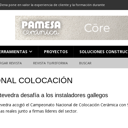
Dena pone en valor la experiencia de cliente y la formación durante
ón
ALMACENES
LOCACIÓN 13: CORTE DE GRAN FORMATO
DESCARGAR REVISTA
LOCACIÓN 8: JUNTAS
DESCARGAR REVISTA
L en Madrid: Formación técnica, innovación y experiencia
FERIAS
ERRAMIENTAS
PROYECTOS
SOLUCIONES CONSTRUC
ara el profesional de la construcción
CAMPEONATO NACIONAL
RGAR REVISTA
REVISTA TU/REFORMA
BUSCAR
NAL COLOCACIÓN
evedra desafía a los instaladores gallegos
vedra acogió el Campeonato Nacional de Colocación Cerámica con 
as reales junto a firmas líderes del sector.