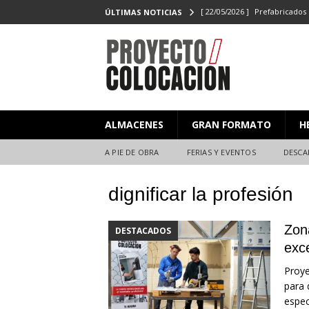
[ 22/05/2026 ]
Prefabricados 
ÚLTIMAS NOTICIAS
el Campeonato de Colocaci
[ 27/02/2026 ]
PROYECTO/CO
[ 23/06/2025 ]
PROYECTO/CO
[ 20/06/2025 ]
Masterclass XX
ALMACENES
GRAN FORMATO
H
Y EVENTOS
[ 08/07/2026 ]
Nuevas citas p
A PIE DE OBRA
FERIAS Y EVENTOS
DESCA
dignificar la profesión
Zon
DESTACADOS
exce
Proye
para 
espec