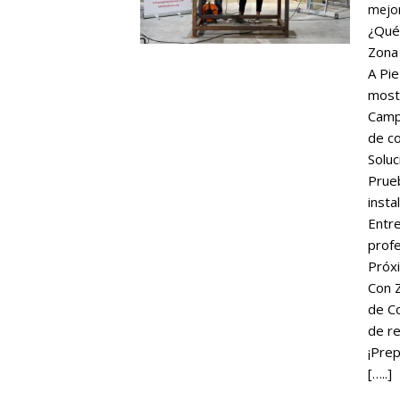
mejor
¿Qué
Zona 
A Pie
most
Campe
de co
Soluc
Prue
insta
Entre
profe
Próx
Con Z
de Co
de re
¡Prep
[…..]