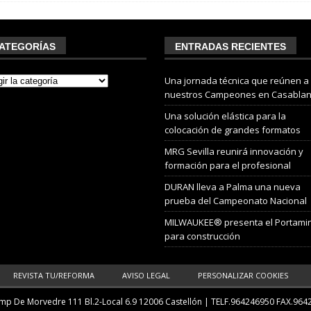
ATEGORÍAS
ENTRADAS RECIENTES
Una jornada técnica que reúnen a
nuestros Campeones en Casabla
Una solución elástica para la
colocación de grandes formatos
MRG Sevilla reunirá innovación y
formación para el profesional
DURAN lleva a Palma una nueva
prueba del Campeonato Nacional
MILWAUKEE® presenta el Portami
para construcción
REVISTA TU/REFORMA
AVISO LEGAL
PERSONALIZAR COOKIES
p De Morvedre 111 Bl.2-Local 6.9 12006 Castellón
| TELF.
964246950
FAX.964