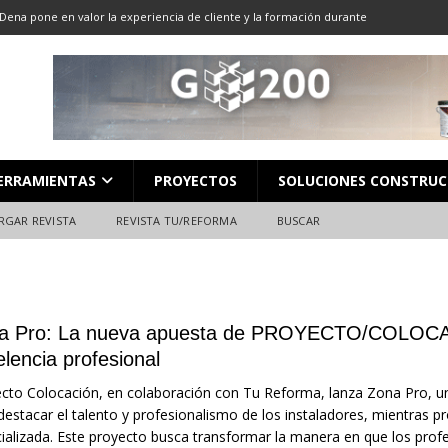
Dena pone en valor la experiencia de cliente y la formación durante
ón
ALMACENES
LOCACIÓN 13: CORTE DE GRAN FORMATO
DESCARGAR REVISTA
LOCACIÓN 8: JUNTAS
DESCARGAR REVISTA
L en Madrid: Formación técnica, innovación y experiencia
FERIAS
ERRAMIENTAS
PROYECTOS
SOLUCIONES CONSTRUC
ara el profesional de la construcción
CAMPEONATO NACIONAL
RGAR REVISTA
REVISTA TU/REFORMA
BUSCAR
a Pro: La nueva apuesta de PROYECTO/COLOCAC
lencia profesional
cto Colocación, en colaboración con Tu Reforma, lanza Zona Pro, 
destacar el talento y profesionalismo de los instaladores, mientras p
ializada. Este proyecto busca transformar la manera en que los prof