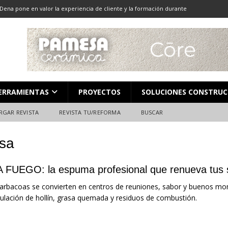
Dena pone en valor la experiencia de cliente y la formación durante
ón
ALMACENES
LOCACIÓN 13: CORTE DE GRAN FORMATO
DESCARGAR REVISTA
LOCACIÓN 8: JUNTAS
DESCARGAR REVISTA
L en Madrid: Formación técnica, innovación y experiencia
FERIAS
ERRAMIENTAS
PROYECTOS
SOLUCIONES CONSTRUC
ara el profesional de la construcción
CAMPEONATO NACIONAL
RGAR REVISTA
REVISTA TU/REFORMA
BUSCAR
nsa
A FUEGO: la espuma profesional que renueva tus s
arbacoas se convierten en centros de reuniones, sabor y buenos mo
lación de hollín, grasa quemada y residuos de combustión.