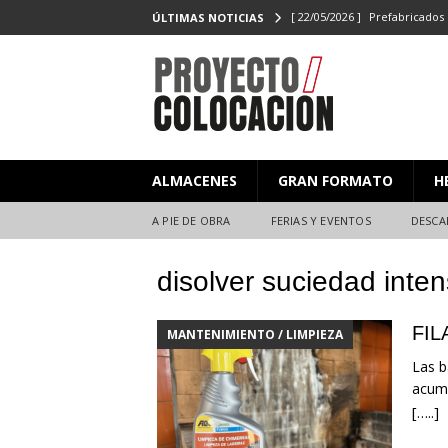
[ 22/05/2026 ]
Prefabricados 
ÚLTIMAS NOTICIAS
el Campeonato de Colocaci
[ 27/02/2026 ]
PROYECTO/CO
[ 23/06/2025 ]
PROYECTO/CO
[ 20/06/2025 ]
Masterclass XX
ALMACENES
GRAN FORMATO
H
Y EVENTOS
[ 08/07/2026 ]
Nuevas citas p
A PIE DE OBRA
FERIAS Y EVENTOS
DESCA
disolver suciedad inte
FIL
MANTENIMIENTO / LIMPIEZA
Las b
acumu
[…..]