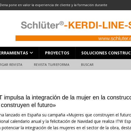
Dena pone en valor la experiencia de cliente y la formación durante
ón
ALMACENES
LOCACIÓN 13: CORTE DE GRAN FORMATO
DESCARGAR REVISTA
LOCACIÓN 8: JUNTAS
DESCARGAR REVISTA
L en Madrid: Formación técnica, innovación y experiencia
FERIAS
ERRAMIENTAS
PROYECTOS
SOLUCIONES CONSTRUC
ara el profesional de la construcción
CAMPEONATO NACIONAL
RGAR REVISTA
REVISTA TU/REFORMA
BUSCAR
T impulsa la integración de la mujer en la constr
 construyen el futuro»
ha lanzado en España su campaña «Mujeres que construyen el futuro
cional calendario anual y la felicitación de Navidad que realiza ITW 
 potenciar la integración de las mujeres en el sector de la obra, de