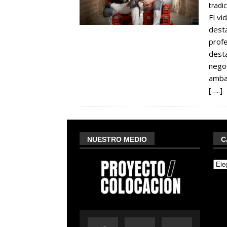
tradi
El vi
desta
profe
desta
negoc
ambas
[…..]
NUESTRO MEDIO
C