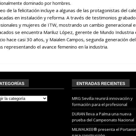
cionalmente dominado por hombres.
deo de la felicitación incluye a algunas de las protagonistas del c
cadas en instalación y reforma. A través de testimonios grabados,
sionales y mujeres de ITW, mostrando un cambio generacional en
cados se encuentra Mariluz López, gerente de Mundo Industria en
io hace casi 30 años, y Maialen Campos, segunda generación del
 representando el avance femenino en la industria.
ATEGORÍAS
ENTRADAS RECIENTES
MRG Sevilla reunirá innovación y
formación para el profesional
DURAN lleva a Palma una nueva
prueba del Campeonato Nacional
MILWAUKEE® presenta el Portami
para construcción