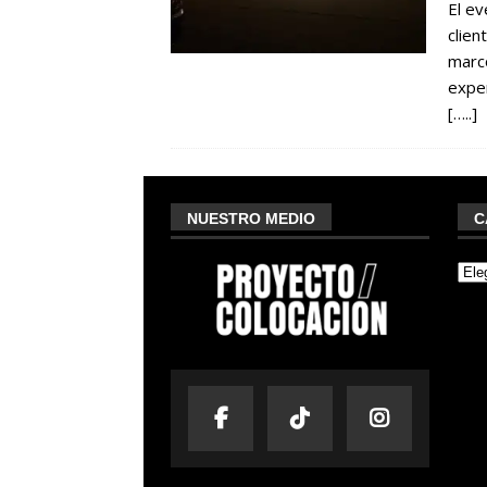
El ev
clien
marc
exper
[…..]
NUESTRO MEDIO
C