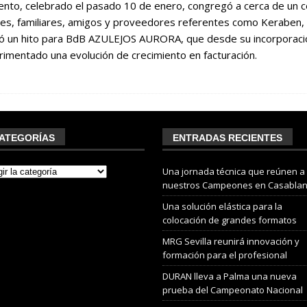
ento, celebrado el pasado 10 de enero, congregó a cerca de un c
tes, familiares, amigos y proveedores referentes como Keraben,
ó un hito para BdB AZULEJOS AURORA, que desde su incorporaci
imentado una evolución de crecimiento en facturación.
ATEGORÍAS
ENTRADAS RECIENTES
Una jornada técnica que reúnen a
nuestros Campeones en Casabla
Una solución elástica para la
colocación de grandes formatos
MRG Sevilla reunirá innovación y
formación para el profesional
DURAN lleva a Palma una nueva
prueba del Campeonato Nacional