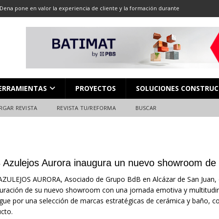
Dena pone en valor la experiencia de cliente y la formación durante
ón
ALMACENES
LOCACIÓN 13: CORTE DE GRAN FORMATO
DESCARGAR REVISTA
LOCACIÓN 8: JUNTAS
DESCARGAR REVISTA
L en Madrid: Formación técnica, innovación y experiencia
FERIAS
ERRAMIENTAS
PROYECTOS
SOLUCIONES CONSTRUC
ara el profesional de la construcción
CAMPEONATO NACIONAL
RGAR REVISTA
REVISTA TU/REFORMA
BUSCAR
 Azulejos Aurora inaugura un nuevo showroom de
ZULEJOS AURORA, Asociado de Grupo BdB en Alcázar de San Juan, en 
uración de su nuevo showroom con una jornada emotiva y multitudina
ngue por una selección de marcas estratégicas de cerámica y baño, c
cto.