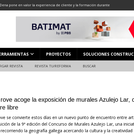
Dena pone en valor la experiencia de cliente y la formación durante
ón
ALMACENES
LOCACIÓN 13: CORTE DE GRAN FORMATO
DESCARGAR REVISTA
LOCACIÓN 8: JUNTAS
DESCARGAR REVISTA
L en Madrid: Formación técnica, innovación y experiencia
FERIAS
ERRAMIENTAS
PROYECTOS
SOLUCIONES CONSTRUC
ara el profesional de la construcción
CAMPEONATO NACIONAL
RGAR REVISTA
REVISTA TU/REFORMA
BUSCAR
rove acoge la exposición de murales Azulejo Lar, 
ire libre
ve se convierte estos días en un nuevo punto de encuentro entre arte
ición de la 9ª edición del Concurso de Murales Azulejo Lar, una inicia
 recorriendo la geografía gallega acercando la cultura y la creativida