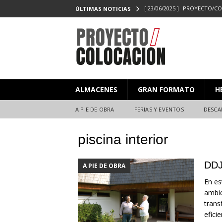
[ 23/06/2025 ]
PROYECTO/CO
ÚLTIMAS NOTICIAS
[ 20/06/2025 ]
Masterclass XX
Y EVENTOS
[ 08/07/2026 ]
Nuevas citas p
[ 22/05/2026 ]
Prefabricados 
ALMACENES
GRAN FORMATO
H
el Campeonato de Colocaci
[ 27/02/2026 ]
PROYECTO/CO
A PIE DE OBRA
FERIAS Y EVENTOS
DESCA
piscina interior
DDJ
A PIE DE OBRA
En es
ambic
trans
eficie