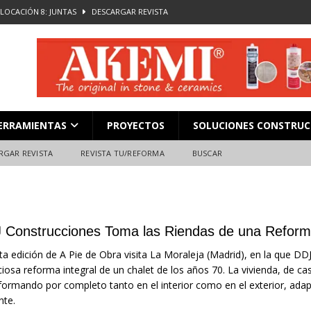
LOCACIÓN 8: JUNTAS
DESCARGAR REVISTA
L en Madrid: Formación técnica, innovación y experiencia
FERIAS
ara el profesional de la construcción
CAMPEONATO NACIONAL
Dena pone en valor la experiencia de cliente y la formación durante
ERRAMIENTAS
PROYECTOS
SOLUCIONES CONSTRUC
ón
ALMACENES
LOCACIÓN 13: CORTE DE GRAN FORMATO
DESCARGAR REVISTA
RGAR REVISTA
REVISTA TU/REFORMA
BUSCAR
 Construcciones Toma las Riendas de una Reforma
ta edición de A Pie de Obra visita La Moraleja (Madrid), en la que D
iosa reforma integral de un chalet de los años 70. La vivienda, de c
formando por completo tanto en el interior como en el exterior, ad
nte.