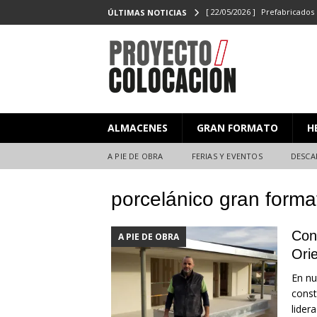
[ 22/05/2026 ]
Prefabricados 
ÚLTIMAS NOTICIAS
el Campeonato de Colocaci
[ 27/02/2026 ]
PROYECTO/CO
[ 23/06/2025 ]
PROYECTO/CO
[ 20/06/2025 ]
Masterclass XX
ALMACENES
GRAN FORMATO
H
Y EVENTOS
[ 08/07/2026 ]
Nuevas citas p
A PIE DE OBRA
FERIAS Y EVENTOS
DESCA
porcelánico gran forma
Cons
A PIE DE OBRA
Orie
En nu
const
lider