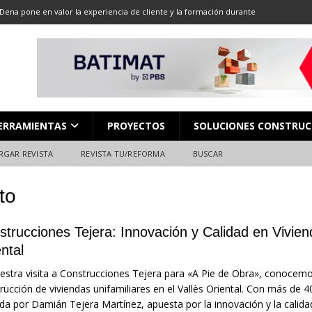
Dena pone en valor la experiencia de cliente y la formación durante
ón
ALMACENES
LOCACIÓN 13: CORTE DE GRAN FORMATO
DESCARGAR REVISTA
LOCACIÓN 8: JUNTAS
DESCARGAR REVISTA
L en Madrid: Formación técnica, innovación y experiencia
FERIAS
ERRAMIENTAS
PROYECTOS
SOLUCIONES CONSTRUC
ara el profesional de la construcción
CAMPEONATO NACIONAL
RGAR REVISTA
REVISTA TU/REFORMA
BUSCAR
to
trucciones Tejera: Innovación y Calidad en Viviend
ntal
estra visita a Construcciones Tejera para «A Pie de Obra», conocemo
rucción de viviendas unifamiliares en el Vallès Oriental. Con más de 4
ada por Damián Tejera Martínez, apuesta por la innovación y la calid