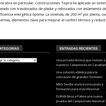
ta obra en particular, Construcciones Tejera ha aplicado un sist
inado con trasdosados de pladur y rebozados con aislamiento de
ficiencia energética óptima. La vivienda, de 200 m² por planta, c
ermia, elementos clave para mejorar el confort térmico y reduci
ATEGORÍAS
ENTRADAS RECIENTES
Una jornada técnica que reúnen a
nuestros Campeones en Casabla
Una solución elástica para la
colocación de grandes formatos
MRG Sevilla reunirá innovación y
formación para el profesional
DURAN lleva a Palma una nueva
prueba del Campeonato Nacional