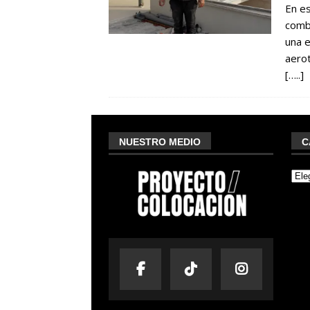
En es
comb
una e
aerot
[…..]
NUESTRO MEDIO
C