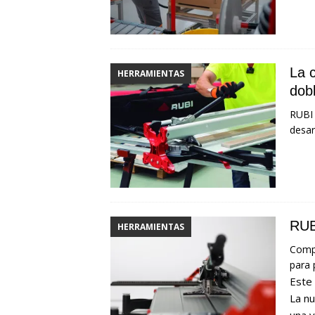
La 
HERRAMIENTAS
dob
RUBI 
desar
RUB
HERRAMIENTAS
Compr
para 
Este
La nu
una v