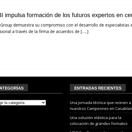
I impulsa formación de los futuros expertos en c
Group demuestra su compromiso con el desarrollo de especialistas 
sional a través de la firma de acuerdos de
[…..]
ATEGORÍAS
ENTRADAS RECIENTES
Una jornada técnica que reúnen a
nuestros Campeones en Casabla
Una solución elástica para la
colocación de grandes formatos