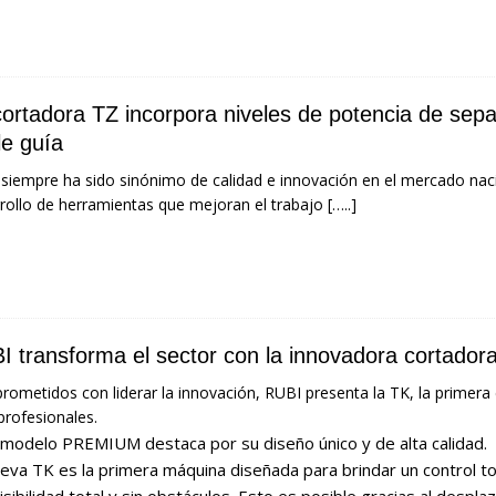
cortadora TZ incorpora niveles de potencia de sepa
le guía
siempre ha sido sinónimo de calidad e innovación en el mercado nac
rollo de herramientas que mejoran el trabajo
[…..]
I transforma el sector con la innovadora cortado
ometidos con liderar la innovación, RUBI presenta la TK, la primer
profesionales.
 modelo PREMIUM destaca por su diseño único y de alta calidad.
eva TK es la primera máquina diseñada para brindar un control tot
isibilidad total y sin obstáculos. Esto es posible gracias al despl