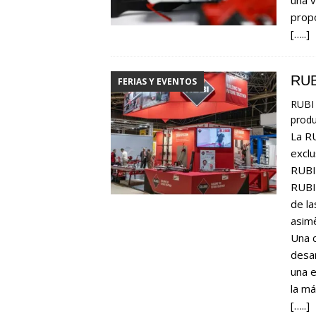
propo
[…..]
RUB
FERIAS Y EVENTOS
RUBI 
produ
La R
exclu
RUBI 
RUBI
de l
asimè
Una c
desar
una e
la má
[…..]