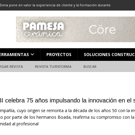
Dena pone en valor la experiencia de cliente y la formación durante
ón
ALMACENES
LOCACIÓN 13: CORTE DE GRAN FORMATO
DESCARGAR REVISTA
LOCACIÓN 8: JUNTAS
DESCARGAR REVISTA
L en Madrid: Formación técnica, innovación y experiencia
FERIAS
ERRAMIENTAS
PROYECTOS
SOLUCIONES CONSTRUC
ara el profesional de la construcción
CAMPEONATO NACIONAL
RGAR REVISTA
REVISTA TU/REFORMA
BUSCAR
I celebra 75 años impulsando la innovación en el 
mpañía, cuyo origen se remonta a la década de los años 50 con la in
 por parte de los hermanos Boada, reafirma su compromiso con la in
midad al profesional